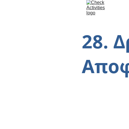
28. 
Απο