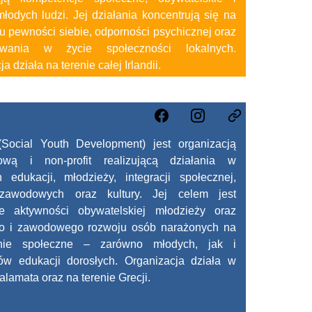
łodych ludzi. Jej działania koncentrują się na
 pewności siebie, odporności psychicznej oraz
owania w życie społeczności lokalnych.
a działa na terenie całej Irlandii.
(Social Youth Development) jest organizacją
ową i non-profit realizującą działania w
 edukacji, młodzieży, integracji społecznej,
zawodowych oraz kultury. Jej celem jest
ie aktywności obywatelskiej młodzieży oraz
go i zawodowego rozwoju osób narażonych na
enie społeczne – zarówno młodych, jak i
ów edukacji dorosłych. Organizacja działa w
alamata oraz na terenie Grecji.