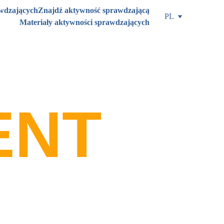
awdzających
Znajdź aktywność sprawdzającą
PL
Materiały aktywności sprawdzających
ENT
acji kompetencji