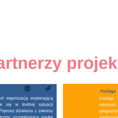
artnerzy projek
Foróige 
t organizacją wspierającą
Foróige 
e się w trudnej sytuacji
młodzież
Poprzez działania z zakresu
program
ogramy uzupełniające naukę
wzmacnia