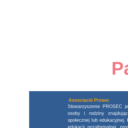
P
Associació Prosec
Stowarzyszenie PROSEC jes
osoby i rodziny znajdując
społecznej lub edukacyjnej. 
edukacji pozaformalnej, pr