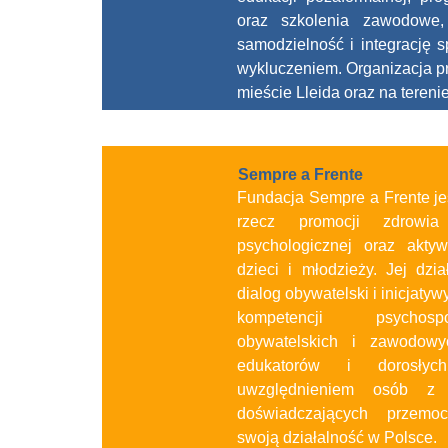
oraz szkolenia zawodowe, 
samodzielność i integrację 
wykluczeniem. Organizacja p
mieście Lleida oraz na terenie
Sempre a Frente
Fundacja Sempre a Frente jes
rzecz promocji zdrowia 
psychologicznej oraz akty
dzieci i młodzieży. Jej dzia
dialog obywatelski i inicjaty
kompetencji psychospo
obywatelskich i zawodow
edukatorów i dorosły
uwzględnieniem osób z 
doświadczających przemoc
swoją działalność w Polsce.