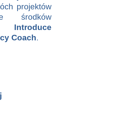
óch projektów
ze środków
s+:
Introduce
cy Coach
.
j