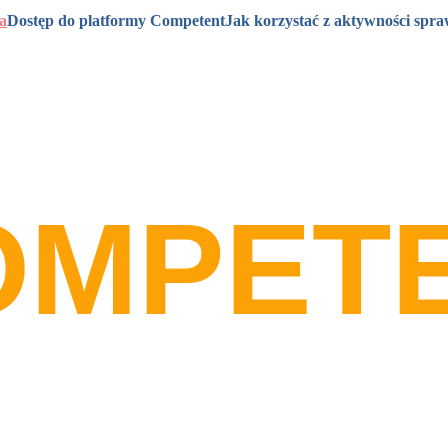
a
Dostęp do platformy Competent
Jak korzystać z aktywności spr
OMPET
rawdzające na potrzeby walid