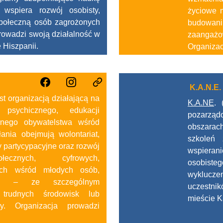
wspiera rozwój osobisty,
życiowe m
społeczną osób zagrożonych
budowaniu
rowadzi swoją działalność w
zaangaż
 Hiszpanii.
Organizacj
K.A.N.E.
t organizacją działającą na
K.A.NE
. 
psychicznego, edukacji
pozarząd
wnego obywatelstwa wśród
obszarach
łania obejmują wolontariat,
szkoleń 
wy partycypacyjne oraz rozwój
wspieran
łecznych, cyfrowych,
osobiste
ych wśród młodych osób,
wyklucz
ch – ze szczególnym
uczestnik
trudnych środowisk lub
mieście K
y. Organizacja prowadzi