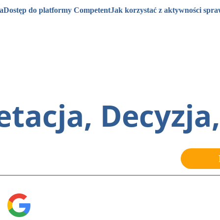
a
Dostęp do platformy Competent
Jak korzystać z aktywności spr
retacja, Decyzj