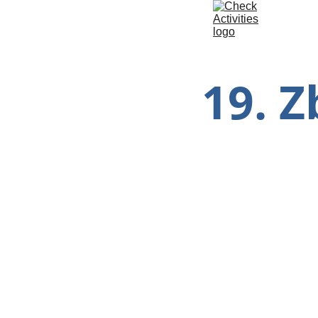
19. Z