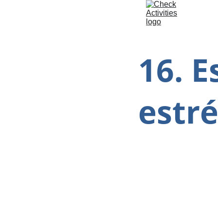
16. E
estré