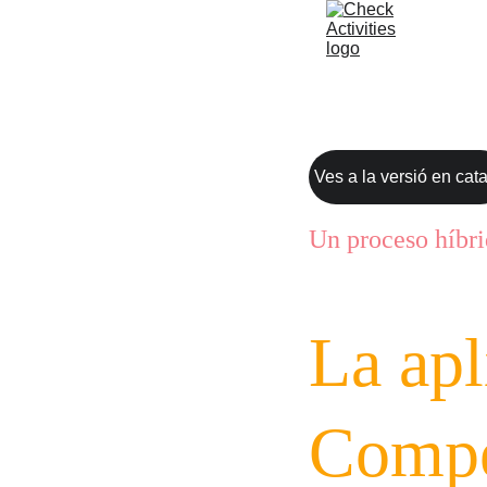
Ves a la versió en cat
Un proceso híbri
La apl
Compe