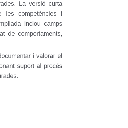
vades. La versió curta
e les competències i
ampliada inclou camps
itat de comportaments,
 documentar i valorar el
donant suport al procés
urades.