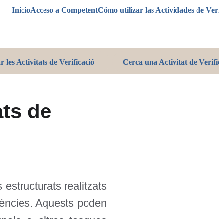
Inicio
Acceso a Competent
Cómo utilizar las Actividades de Ver
r les Activitats de Verificació
Cerca una Activitat de Verifi
ats de 
s estructurats realitzats
tències. Aquests poden