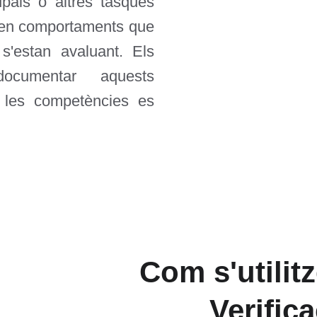
upals o altres tasques
tren comportaments que
s'estan avaluant. Els
ocumentar aquests
 les competències es
Com s'utilitz
Verific