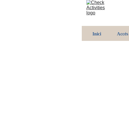
Inici
Accés
Ac